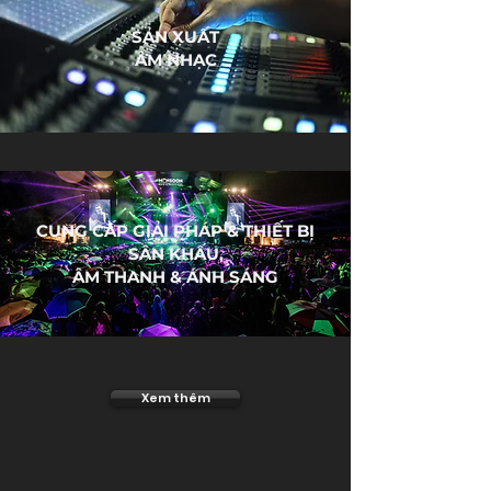
SẢN XUẤT
ÂM NHẠC
CUNG CẤP GIẢI PHÁP & THIẾT BỊ
SÂN KHẤU,
ÂM THANH & ÁNH SÁNG
Xem thêm